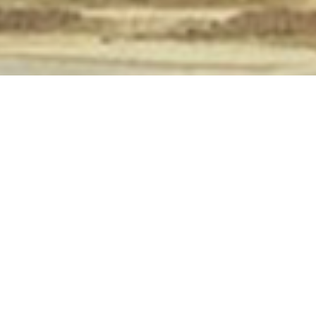
ABOUT 
MESSAGE
最も安全な基礎工法をご提供
ノザキ建工は新工法の研究開発を続ける
創業以来、千葉県内を中心に関東一円は勿論のこと、
国内各地で建築物の基礎杭を施工してまいりました。
高層建築物では、現地で基礎杭を築造する「現場造成
杭」の各種工法や、地下部分を大規模に活用する建築
物では、地下部分と地上部分を並行して工事ができる
「構真柱建込工法」の特許を取得するなど、さまざま
な都市空間の基礎杭を確かな技術で創造してまいりま