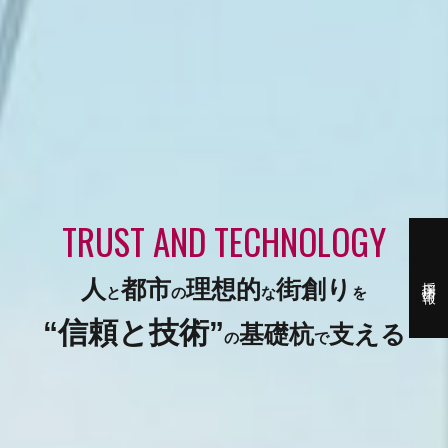
TRUST AND TECHNOLOGY
採用情報
人
都市
理想的
街創り
と
の
な
を
“信頼と技術”
基礎杭
支える
の
で